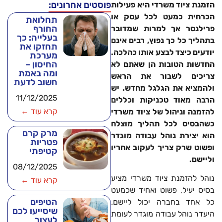
פוסטים אחרונים:
הזמנת ציוד משרדי היא פעילות
הכרחית כמעט לכל עסק או
תחלואת
החורף
פרילנסר אך למרות שמדובר
בעלייה: כך
בתהליך כל כך נפוץ, רבים אינם
תחזקו את
יודעים כיצד לבצע אותו כהלכה.
מערכת
החיסון –
החדשות הטובות הן שאתם לא
ומה באמת
צריכים לשבור את הראש
חשוב לדעת
ולהמציא את הגלגל מחדש. יש
11/12/2025
הרבה מאוד טכניקות וכללים
קרא עוד ←
להזמנה וניהול של ציוד משרדי
כשהבסיס לכל תהליך מוצלח
מרק קרם
הוא יצירת נוהל עבודה מוגדר
פטריות
ופשוט שרק צריך לעקוב אחריו
קטיפתי
וליישם.
08/12/2025
נוהל להזמנת ציוד משרדי מציע
קרא עוד ←
בסיס יעיל, פשוט ואחיד שכמעט
הטיפים
כל אחד בחברה יכול ליישם.
שיסייעו לכם
היעדר נוהל עבודה מוגדר לעומת
לעצור