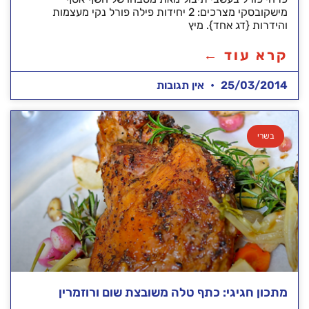
מישקובסקי מצרכים: 2 יחידות פילה פורל נקי מעצמות
והידרות {דג אחד}. מיץ
קרא עוד ←
25/03/2014
אין תגובות
בשרי
מתכון חגיגי: כתף טלה משובצת שום ורוזמרין