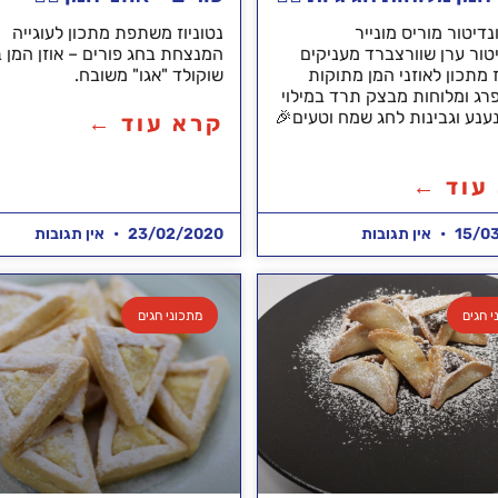
דיטור מוריס מונייר
נטוניוז משתפת מתכון לעוגייה
טור ערן שוורצברד מעניקים
המנצחת בחג פורים – אוזן המן ב
ז מתכון לאוזני המן מתוקות
שוקולד "אגו" משובח.
פרג ומלוחות מבצק תרד במילוי
 נענע וגבינות לחג שמח וטעים🎉
קרא עוד ←
עוד ←
15/0
אין תגובות
23/02/2020
אין תגובות
י חגים
מתכוני חגים