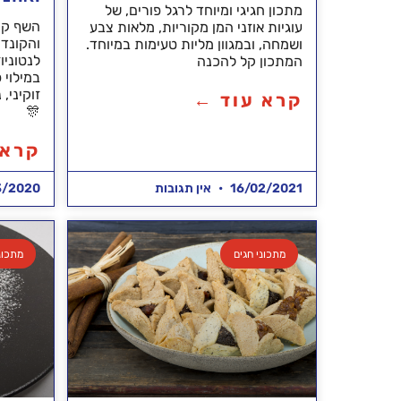
מתכון חגיגי ומיוחד לרגל פורים, של
השף קונ
עוגיות אוזני המן מקוריות, מלאות צבע
והקונדי
ושמחה, ובמגוון מליות טעימות במיוחד.
לנטוניו
המתכון קל להכנה
במילוי 
זוקיני,
קרא עוד ←
🎊
קרא 
16/02/2021
אין תגובות
3/2020
מתכוני חגים
מתכונ