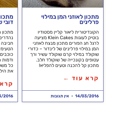
מתכון לאוזני המן במילוי
מתכון 
פרלינים
דובי ש
הקונדיטורית ליאור קליין מסטודיו
מתכון ח
בוטיק לעוגות Klein Cakes מציעה
נהדרים,
לרגל חג הפורים מתכון מנצח לאוזני
חביבה ו
המן במילוי פרלינים של לינדור – כדורי
הטעימים
שוקולד במילוי קרם שוקולד עשיר ורך
כוכבים 
עטופים בקונכייה של שוקולד חלב.
ודמות ה
מתכון קל להכנה וטעים להפליא!
כל משלו
את הילד
קרא עוד ←
קרא 
14/03/2016
אין תגובות
3/2016