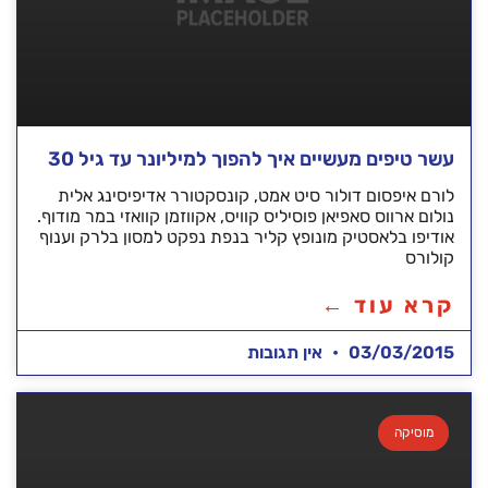
עשר טיפים מעשיים איך להפוך למיליונר עד גיל 30
לורם איפסום דולור סיט אמט, קונסקטורר אדיפיסינג אלית
נולום ארווס סאפיאן פוסיליס קוויס, אקווזמן קוואזי במר מודוף.
אודיפו בלאסטיק מונופץ קליר בנפת נפקט למסון בלרק וענוף
קולורס
קרא עוד ←
03/03/2015
אין תגובות
מוסיקה