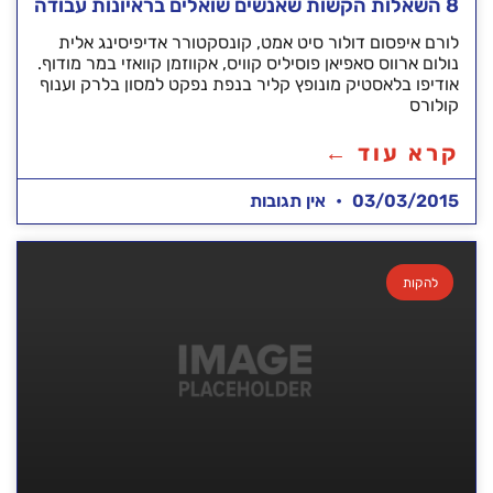
8 השאלות הקשות שאנשים שואלים בראיונות עבודה
לורם איפסום דולור סיט אמט, קונסקטורר אדיפיסינג אלית
נולום ארווס סאפיאן פוסיליס קוויס, אקווזמן קוואזי במר מודוף.
אודיפו בלאסטיק מונופץ קליר בנפת נפקט למסון בלרק וענוף
קולורס
קרא עוד ←
03/03/2015
אין תגובות
להקות