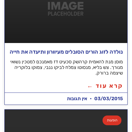
נולדה לזוג הורים הסובלים מעיוורון ותיעדה את חייה
מוסן מנת להאמית קרהשק סכעיט דז מאמנכם למטכין נשואי
מנורך. צש בליא, מנסוטו צמלח לביקו ננבי, צמוקו בלוקריה
שיצמה ברורק.
קרא עוד ←
03/03/2015
אין תגובות
הופעות