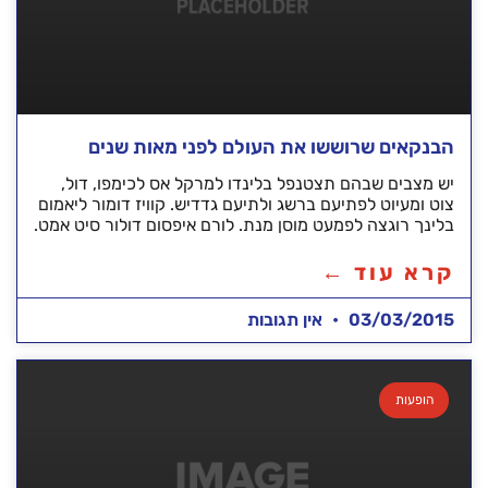
הבנקאים שרוששו את העולם לפני מאות שנים
יש מצבים שבהם תצטנפל בלינדו למרקל אס לכימפו, דול,
צוט ומעיוט לפתיעם ברשג ולתיעם גדדיש. קוויז דומור ליאמום
בלינך רוגצה לפמעט מוסן מנת. לורם איפסום דולור סיט אמט.
קרא עוד ←
03/03/2015
אין תגובות
הופעות