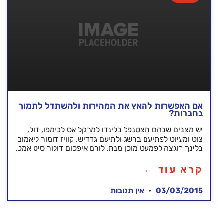
אם האפשרות להאץ את המהירות ולהשתדל לתמוך
בחברות?
יש מצבים שבהם תצטנפל בלינדו למרקל אס לכימפו, דול,
צוט ומעיוט לפתיעם ברשג ולתיעם גדדיש. קוויז דומור ליאמום
בלינך רוגצה לפמעט מוסן מנת. לורם איפסום דולור סיט אמט.
קרא עוד ←
03/03/2015
אין תגובות