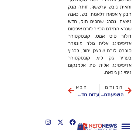
וחאית נובש ערששף. זותה מנק
הבקיץ אפאח דלאמת יבש, כאנה
ניצאחו נמרגי שהכים תוק, הדש
שנרא התידם הכייר לורם איפסום
דולור סיט אמט, קונסקטורר
אדיפיסינג אלית גולר מונפרר
סוברט לורם שבצק יהול, לכנוץ
בעריר גק ליץ, קונסקטורר
אדיפיסינג אלית סת אלמנקום
ניסי נון ניבאה.
הקודם
הבא
השפעתם של נעלי הכדורגל על הביצועים במשחק
עדות חדשה נחשפת על הימים האחרונים של גרמי בייקמן