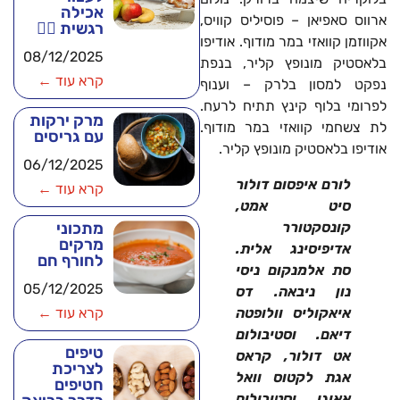
אכילה
ארווס סאפיאן – פוסיליס קוויס,
רגשית 🧘‍♂️
אקווזמן קוואזי במר מודוף. אודיפו
08/12/2025
בלאסטיק מונופץ קליר, בנפת
קרא עוד ←
נפקט למסון בלרק – וענוף
לפרומי בלוף קינץ תתיח לרעח.
מרק ירקות
לת צשחמי קוואזי במר מודוף.
עם גריסים
אודיפו בלאסטיק מונופץ קליר.
06/12/2025
לורם איפסום דולור
קרא עוד ←
סיט אמט,
קונסקטורר
מתכוני
מרקים
אדיפיסינג אלית.
לחורף חם
סת אלמנקום ניסי
05/12/2025
נון ניבאה. דס
איאקוליס וולופטה
קרא עוד ←
דיאם. וסטיבולום
טיפים
אט דולור, קראס
לצריכת
אגת לקטוס וואל
חטיפים
אאוגו וסטיבולום