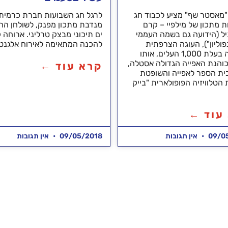
"מאסטר שף" מציע לכבוד חג
לרגל חג השבועות חברת כרמית
 מתכון של מילפיי – קרם
מנדבת מתכון מפנק, לשולחן הח
יל (הידועה גם בשמה העממי
ים תיכוני מבצק טרליני. ארוחה 
פוליון"), העוגה הצרפתית
להכנה המתאימה לאירוח אלגנטי
האהובה בעלת 1,000 העלים, אותו
והנת האפייה הגדולה אסטלה,
קרא עוד ←
ית הספר לאפייה והשופטת
הטלוויזיה הפופולארית "בייק
עוד ←
09/0
אין תגובות
09/05/2018
אין תגובות