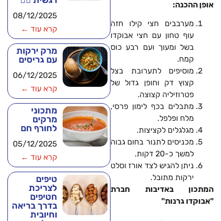
רגשית 🧘‍♂️
אופן ההכנה:
08/12/2025
מערבבים חצי קילו חזה
קרא עוד ←
עוף טחון עם חצי אבוקדו
בשל ומעוך ועם רבע כוס
מרק ירקות
עם גריסים
קמח.
מוסיפים לתערובת בצל
06/12/2025
קצוץ דק וחופן גדול של
קרא עוד ←
פטרוזיליה קצוצה.
מתבלים בכף לימון פרסי,
מתכוני
מלח ופלפל.
מרקים
לחורף חם
מגלגלים לקציצות.
מכניסים לתנור בחום גבוה
05/12/2025
למשך כ-20 דקות.
קרא עוד ←
ניתן להגיש לצד אורז וסלט
ירקות מתובל.
טיפים
לצריכת
המתכון באדיבות חברת
חטיפים
"אבוקדו גרנות"
בדרך בריאה
וחיובית