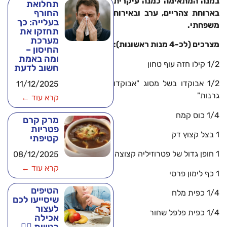
במנה המתאימה כמנה עיקרית
תחלואת
החורף
בארוחת צהריים, ערב ובאירוח
בעלייה: כך
משפחתי.
תחזקו את
מערכת
מצרכים (לכ-4 מנות ראשונות):
החיסון –
ומה באמת
1/2 קילו חזה עוף טחון
חשוב לדעת
1/2 אבוקדו בשל מסוג "אבוקדו
11/12/2025
גרנות"
קרא עוד ←
1/4 כוס קמח
מרק קרם
פטריות
1 בצל קצוץ דק
קטיפתי
1 חופן גדול של פטרוזיליה קצוצה
08/12/2025
קרא עוד ←
1 כף לימון פרסי
הטיפים
1/4 כפית מלח
שיסייעו לכם
לעצור
1/4 כפית פלפל שחור
אכילה