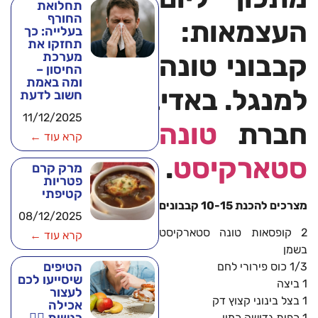
תחלואת
החורף
העצמאות:
בעלייה: כך
תחזקו את
מערכת
קבבוני טונה
החיסון –
ומה באמת
למנגל. באדיבות
חשוב לדעת
11/12/2025
חברת
טונה
קרא עוד ←
סטארקיסט
.
מרק קרם
פטריות
קטיפתי
מצרכים להכנת 10-15 קבבונים
08/12/2025
2 קופסאות טונה סטארקיסט
קרא עוד ←
בשמן
הטיפים
1/3 כוס פירורי לחם
שיסייעו לכם
1 ביצה
לעצור
1 בצל בינוני קצוץ דק
אכילה
1 כפית גדושה כמון