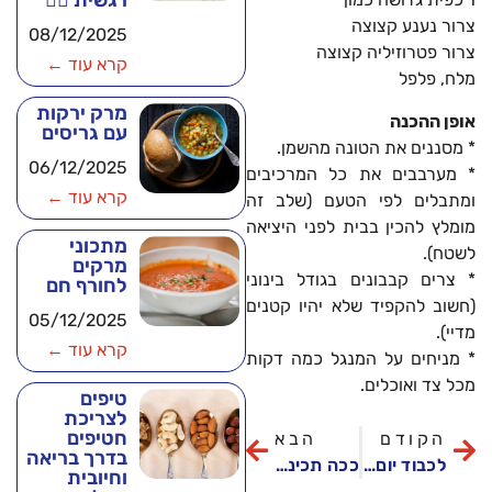
רגשית 🧘‍♂️
צרור נענע קצוצה
08/12/2025
צרור פטרוזיליה קצוצה
קרא עוד ←
מלח, פלפל
מרק ירקות
אופן ההכנה
עם גריסים
* מסננים את הטונה מהשמן.
06/12/2025
* מערבבים את כל המרכיבים
קרא עוד ←
ומתבלים לפי הטעם (שלב זה
מומלץ להכין בבית לפני היציאה
מתכוני
לשטח).
מרקים
* צרים קבבונים בגודל בינוני
לחורף חם
(חשוב להקפיד שלא יהיו קטנים
05/12/2025
מדיי).
קרא עוד ←
* מניחים על המנגל כמה דקות
מכל צד ואוכלים.
טיפים
לצריכת
חטיפים
הקודם
הבא
בדרך בריאה
לכבוד יום העצמאות: טיפים למנגל מושלם
ככה תכינו בשר איכותי ביום העצמאות!
וחיובית