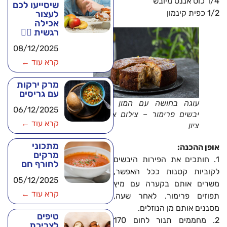
1/4 כוס אננס מיובש
שיסייעו לכם
1/2 כפית קינמון
לעצור
אכילה
רגשית 🧘‍♂️
08/12/2025
קרא עוד ←
מרק ירקות
עם גריסים
עוגה בחושה עם המון פירות
06/12/2025
יבשים פרימור – צילום איתיאל
קרא עוד ←
ציון
מתכוני
אופן ההכנה:
מרקים
1. חותכים את הפירות היבשים
לחורף חם
לקוביות קטנות ככל האפשר,
05/12/2025
משרים אותם בקערה עם מיץ
קרא עוד ←
תפוזים פרימור. לאחר שעה,
מסננים אותם מן הנוזלים.
טיפים
2. מחממים תנור לחום 170
לצריכת