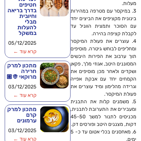
מעלות.
חטיפים
בדרך בריאה
3. במיקסר עם מטרפה במהירות
וחיובית
בינונית מקציפים את הביצים יחד
מבלי
עם הסוכר ותמצית הווניל עד
להעלות
במשקל
לקבלת קציפה בהירה.
4. עוצרים את פעולת המיקסר
05/12/2025
ומחליפים לבוחש גיטרה. מוסיפים
קרא עוד ←
תוך ערבוב את הפירות היבשים
המסוננים היטב, אגוזי מלך, פקאן
מתכון למרק
חרירה
ושקדים ולאחר מכן מוסיפים את
מרוקאי 👳🏽
הקמחים יחד עם אבקת אפייה
וגרידה מהלימון ומיד עוצרים את
03/12/2025
פעולת המיקסר.
קרא עוד ←
5. משמנים קלות את התבנית
מתכון למרק
ומעבירים את התערובת לתבנית,
קרם
מכניסים לתנור למשך 45-50
ערמונים
דקות, מצננים היטב ופורסים דק.
03/12/2025
6. מאחסנים בכלי אטום עד כ- 5
קרא עוד ←
ימים.