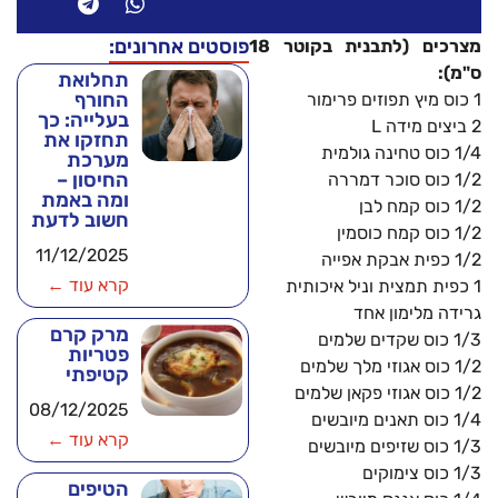
פוסטים אחרונים:
מצרכים (לתבנית בקוטר 18
ס"מ):
תחלואת
החורף
1 כוס מיץ תפוזים פרימור
בעלייה: כך
2 ביצים מידה L
תחזקו את
1/4 כוס טחינה גולמית
מערכת
החיסון –
1/2 כוס סוכר דמררה
ומה באמת
1/2 כוס קמח לבן
חשוב לדעת
1/2 כוס קמח כוסמין
11/12/2025
1/2 כפית אבקת אפייה
קרא עוד ←
1 כפית תמצית וניל איכותית
גרידה מלימון אחד
מרק קרם
1/3 כוס שקדים שלמים
פטריות
1/2 כוס אגוזי מלך שלמים
קטיפתי
1/2 כוס אגוזי פקאן שלמים
08/12/2025
1/4 כוס תאנים מיובשים
קרא עוד ←
1/3 כוס שזיפים מיובשים
1/3 כוס צימוקים
הטיפים