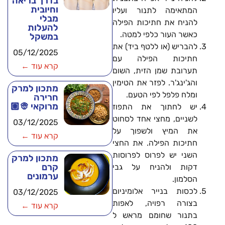
בדרך בריאה
וחיובית
המתאימה לתנור ועליו
מבלי
להניח את חתיכות הפילה
להעלות
כאשר העור כלפי למטה.
במשקל
להבריש (או ללטף ביד) את
05/12/2025
חתיכות הפילה עם
קרא עוד ←
תערובת שמן הזית, השום
והג'ינג'ר. לפזר את הטימין
מתכון למרק
ומלח פלפל לפי הטעם.
חרירה
מרוקאי 👳🏽
יש לחתוך את התפוז
לשניים, מחצי אחד לסחוט
03/12/2025
את המיץ ולשפוך על
קרא עוד ←
חתיכות הפילה. את החצי
השני יש לפרוס לפרוסות
מתכון למרק
קרם
דקות ולהניח על גבי
ערמונים
הסלמון.
לכסות בנייר אלומיניום
03/12/2025
בצורה רפויה, לאפות
קרא עוד ←
בתנור שחומם מראש ל