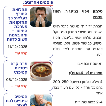
פוסטים אחרונים:
תחלואת
סלמון אפוי בג'ינג'ר, תפוז
החורף
וטימין
בעלייה: כך
תחזקו את
חברת "דורות" מגישה לרגל ראש
מערכת
החיסון –
השנה וחג תשרי מתכון חגיגי וקל
ומה באמת
הכנה, סלמון אפוי בג'ינגר, תפוז
חשוב לדעת
וטימין, לבישול פשוט וקל. מומלץ
11/12/2025
להגיש עם תוספת לצד סלט
קרא עוד ←
רענן.
מרק קרם
חג שמח ובתיאבון!
פטריות
קטיפתי
מצרכים (ל- 4 מנות):
08/12/2025
4 פילה סלמון במשקל 200-250
קרא עוד ←
גרם כל אחד – נקי עם העור בצד
אחד
הטיפים
שיסייעו לכם
2-4 כפות שמן זית
לעצור