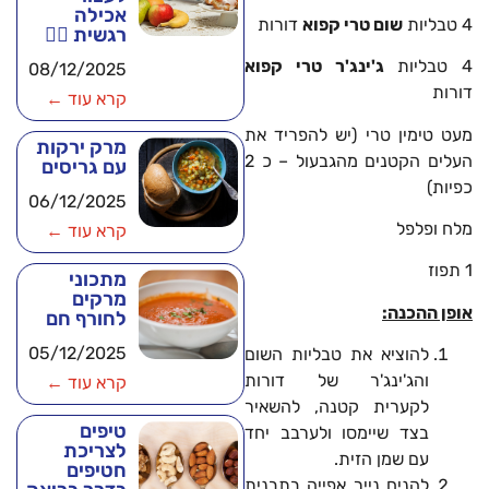
אכילה
4 טבליות
שום טרי קפוא
דורות
רגשית 🧘‍♂️
4 טבליות
ג'ינג'ר טרי קפוא
08/12/2025
דורות
קרא עוד ←
מעט טימין טרי (יש להפריד את
מרק ירקות
העלים הקטנים מהגבעול – כ 2
עם גריסים
כפיות)
06/12/2025
מלח ופלפל
קרא עוד ←
1 תפוז
מתכוני
מרקים
אופן ההכנה:
לחורף חם
05/12/2025
להוציא את טבליות השום
והג'ינג'ר של דורות
קרא עוד ←
לקערית קטנה, להשאיר
טיפים
בצד שיימסו ולערבב יחד
לצריכת
עם שמן הזית.
חטיפים
להניח נייר אפייה בתבנית