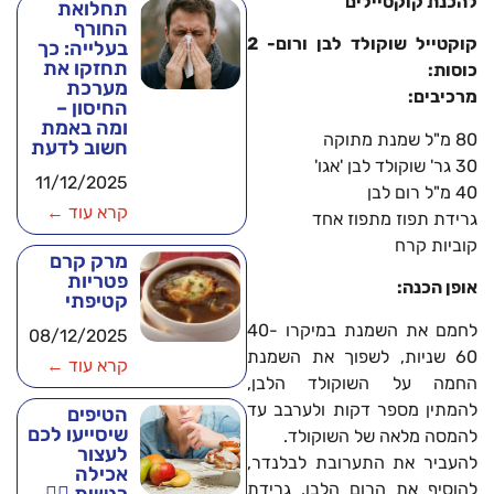
להכנת קוקטיילים
תחלואת
החורף
קוקטייל שוקולד לבן ורום- 2
בעלייה: כך
תחזקו את
כוסות:
מערכת
מרכיבים:
החיסון –
ומה באמת
80 מ"ל שמנת מתוקה
חשוב לדעת
30 גר' שוקולד לבן 'אגו'
11/12/2025
40 מ"ל רום לבן
קרא עוד ←
גרידת תפוז מתפוז אחד
קוביות קרח
מרק קרם
פטריות
אופן הכנה:
קטיפתי
לחמם את השמנת במיקרו 40-
08/12/2025
60 שניות, לשפוך את השמנת
קרא עוד ←
החמה על השוקולד הלבן,
להמתין מספר דקות ולערבב עד
הטיפים
שיסייעו לכם
להמסה מלאה של השוקולד.
לעצור
להעביר את התערובת לבלנדר,
אכילה
להוסיף את הרום הלבן, גרידת