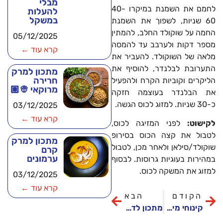
מבלי
לחמם את השמנת במיקרו 40-
להעלות
במשקל
60 שניות, לשפוך את השמנת
החמה על שוקולד החלב, להמתין
05/12/2025
מספר דקות ולערבב עד להמסה
קרא עוד ←
מלאה של השוקולד. להעביר את
התערובת לבלנדר, להוסיף את
מתכון למרק
חרירה
הליקרים וקוביות הקרח ולהפעיל
מרוקאי 👳🏽
את הבלנדר בעוצמה חזקה
כ-30 שניות. למזוג לכוס הגשה.
03/12/2025
קרא עוד ←
לקישוט:
לפני המזיגה לכוס,
לטבול את קצה הכוס בסירופ
מתכון למרק
שוקולד/סילאן ולאחר מכן, לטבול
קרם
ערמונים
במהירות בעוגיות גרוסות. לבסוף
למזוג את המשקה לכוס.
03/12/2025
קרא עוד ←
הקודם
הבא
קינוחי מילקי ביתיים
מתכון לדלעת ערמונים צלויה במילוי פסטה עם פטריות וערמונים ברוטב שמנת