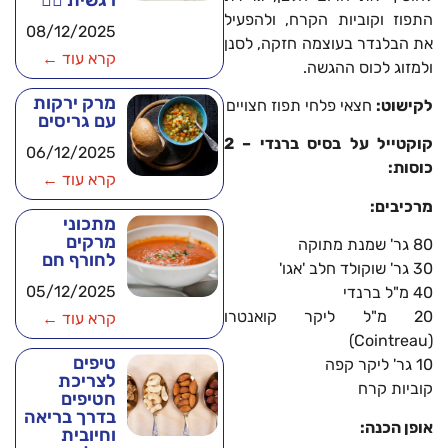
רגשית 🧘‍♂️
התפוז וקוביות הקרח, ולהפעיל
08/12/2025
את הבלנדר בעוצמה חזקה, לסנן
קרא עוד ←
ולמזוג לכוס ההגשה.
מרק ירקות
לקישוט:
חצאי פלחי תפוז חצויים
עם גריסים
קוקטייל על בסיס ברנדי – 2
06/12/2025
כוסות:
קרא עוד ←
מרכיבים:
מתכוני
מרקים
80 גר' שמנת מתוקה
לחורף חם
30 גר' שוקולד חלב 'אגו'
05/12/2025
40 מ"ל ברנדי
20 מ"ל ליקר קואנטרו
קרא עוד ←
(Cointreau)
טיפים
10 גר' ליקר קפה
לצריכת
קוביות קרח
חטיפים
בדרך בריאה
אופן הכנה:
וחיובית