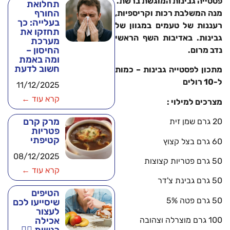
פסטייה גבינות המוגשת ברשת.
תחלואת
החורף
מנה המשלבת רכות וקריספיות,
בעלייה: כך
רעננות של טעמים במגוון של
תחזקו את
גבינות. באדיבות השף הראשי
מערכת
החיסון –
נדב מרום.
ומה באמת
חשוב לדעת
מתכון לפסטייה גבינות – כמות
ל-10 רולים
11/12/2025
קרא עוד ←
מצרכים למילוי :
מרק קרם
20 גרם שמן זית
פטריות
קטיפתי
60 גרם בצל קצוץ
08/12/2025
50 גרם פטריות קצוצות
קרא עוד ←
50 גרם גבינת צ'דר
הטיפים
50 גרם פטה 5%
שיסייעו לכם
לעצור
אכילה
100 גרם מוצרלה וצהובה