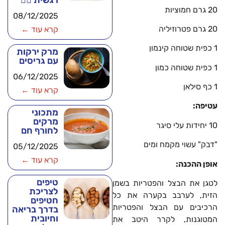
רגשית 🧘‍♂️
20 גרם חמוציות
08/12/2025
20 גרם פטרוזיליה
קרא עוד ←
1 כפית שטוחה קינמון
מרק ירקות
עם גריסים
1 כפית שטוחה כמון
06/12/2025
1 כף סילאן
קרא עוד ←
עטיפה:
מתכוני
מרקים
10 יחידות עלי סיגר
לחורף חם
"דבק" עשוי מקמח ומים
05/12/2025
קרא עוד ←
אופן ההכנה:
טיפים
לטגן את הבצל והפטריות בשמן
לצריכת
הזית, לערבב בקערה את כל
חטיפים
הרכיבים עם הבצל והפטריות
בדרך בריאה
וחיובית
המטוגנות, לקרר היטב את