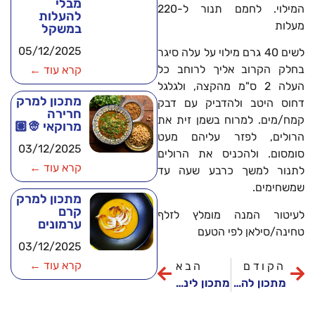
מבלי
המילוי. לחמם תנור ל-220
להעלות
מעלות
במשקל
05/12/2025
לשים 40 גרם מילוי על עלה סיגר
בחלק הקרוב אליך לרוחב כל
קרא עוד ←
העלה 2 ס"מ מהקצה, ולגלגל
מתכון למרק
דחוס היטב ולהדביק עם דבק
חרירה
קמח/מים. למרוח בשמן זית את
מרוקאי 👳🏽
הרולים, לפזר עליהם מעט
03/12/2025
סומסום. ולהכניס את הרולים
קרא עוד ←
לתנור למשך כרבע שעה עד
שמשחימים.
מתכון למרק
קרם
לעיטור המנה מומלץ לזלף
ערמונים
טחינה/סילאן לפי הטעם
03/12/2025
קרא עוד ←
הקודם
הבא
מתכון להכנת צמת קפרזה
מתכון לינגוויני זוקיני