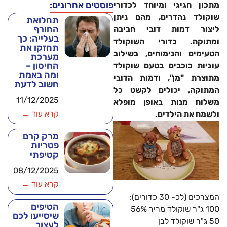
פוסטים אחרונים:
מתכון חגיגי ומיוחד לכדורי
שוקולד נהדרים, מהם ניתן
תחלואת
החורף
ליצור דמות דובי חביבה
בעלייה: כך
ומתוקה. כדורי השוקולד
תחזקו את
הטעימים והנימוחים, בשילוב
מערכת
החיסון –
עוגיות כוכבים בטעם שוקולד
ומה באמת
מתוצרת "מן", ודמות הדובי
חשוב לדעת
המתוקה, יכולים לקשט כל
11/12/2025
משלוח מנות באופן מופלא
קרא עוד ←
ולשמח את הילדים.
מרק קרם
פטריות
קטיפתי
08/12/2025
קרא עוד ←
המצרכים (לכ- 30 כדורים):
הטיפים
100 ג"ר שוקולד מריר 56%
שיסייעו לכם
50 ג"ר שוקולד לבן
לעצור