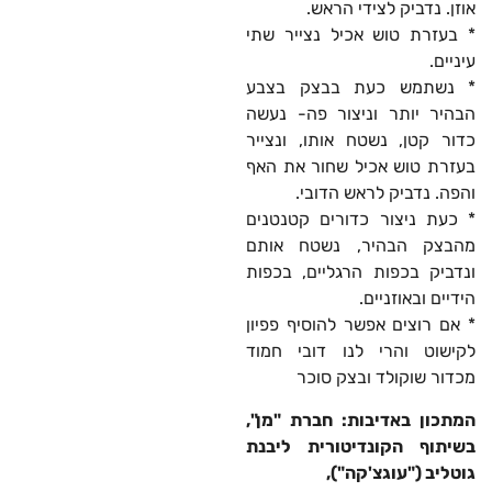
אוזן. נדביק לצידי הראש.
* בעזרת טוש אכיל נצייר שתי
עיניים.
* נשתמש כעת בבצק בצבע
הבהיר יותר וניצור פה- נעשה
כדור קטן, נשטח אותו, ונצייר
בעזרת טוש אכיל שחור את האף
והפה. נדביק לראש הדובי.
* כעת ניצור כדורים קטנטנים
מהבצק הבהיר, נשטח אותם
ונדביק בכפות הרגליים, בכפות
הידיים ובאוזניים.
* אם רוצים אפשר להוסיף פפיון
לקישוט והרי לנו דובי חמוד
מכדור שוקולד ובצק סוכר
המתכון באדיבות: חברת "מן",
בשיתוף הקונדיטורית ליבנת
גוטליב ("עוגצ'קה"),