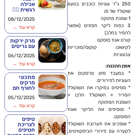
250 ג"ר עוגיות כוכבים בטעם
אכילה
רגשית 🧘‍♂️
שוקולד של מן
1 שמנת מתוקה
08/12/2025
3 כפות ליקר תפוזים (אפשר
קרא עוד ←
להמיר בחלב)
קורט אגוז מוסקט
מרק ירקות
עם גריסים
לקישוט: קוקוס/סוכריות
צבעוניות
06/12/2025
קרא עוד ←
אופן ההכנה:
* במעבד מזון מרסקים את
מתכוני
העוגיות לפירורים.
מרקים
לחורף חם
* ממיסים במיקרו את השוקולד
המריר + השוקולד הלבן +
05/12/2025
השמנת המתוקה
קרא עוד ←
* מוסיפים את הליקר ואגוז
המוסקט.
טיפים
* שופכים את תערובת השוקולד
לצריכת
חטיפים
לקערה עם פירורי הביסקוויטים,