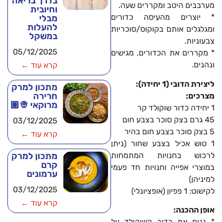
בדרך בריאה
מערבבים היטב ומקררים שעה.
וחיובית
* יוצרים מהעיסה כדורים
מבלי
להעלות
ומגלגלים אותם בקוקוס/סוכריות
במשקל
צבעוניות.
05/12/2025
* מקררים את הכדורים, מגישים
ונהנים.
קרא עוד ←
ליצירת הדובי (1 יחידה):
מתכון למרק
חרירה
מצרכים:
מרוקאי 👳🏽
1 יחידה כדור שוקולד קר
45 גרם בצק סוכר בצבע חום
03/12/2025
5 בצק סוכר בצבע חום בהיר
קרא עוד ←
1 טוש אכיל בצבע שחור (ניתן
לרכוש בחנויות המתמחות
מתכון למרק
קרם
במוצרי אפייה וחנויות חד פעמי
ערמונים
למיניהן)
03/12/2025
לקישוט: 1 פפיון (אופציונלי)
קרא עוד ←
אופן ההכנה:
* נניח את כדור השוקולד על