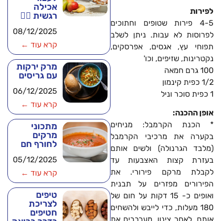
אכילה
לפירות
רגשית 🧘‍♂️
4-5 פירות שטופים וחתוכים
08/12/2025
לפרוסות לא עבות. ניתן לשלב
קרא עוד ←
תפוחי עץ, אגסים, אפרסקים,
נקטרינות, שזיפים, וכו'
מרק ירקות
100 גרם חמאה
עם גריסים
1/2 כפית קינמון
06/12/2025
1 כפית סוכר וניל
קרא עוד ←
אופן ההכנה:
* הכנת הקרמבל: מניחים
מתכוני
מרקים
בקערה את מרכיבי הקרמבל
לחורף חם
(מלבד הגרנולה) ולשים אותם
05/12/2025
בעזרת קצות האצבעות עד
לקבלת מרקם פירורי. את
קרא עוד ←
הפירורים מפזרים על תבנית
טיפים
ואופים כ- 15 דקות על חום של
לצריכת
180 מעלות, כדי לייבש ולהשחים
חטיפים
אותם. לאחר צינון, מערבבים את