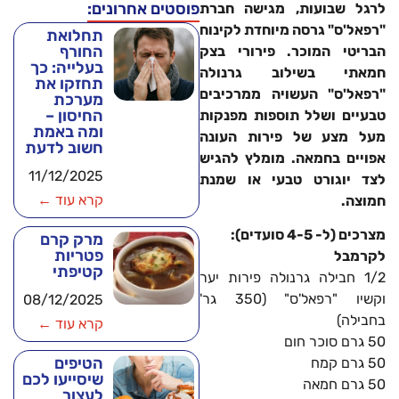
פוסטים אחרונים:
לרגל שבועות, מגישה חברת
"רפאל'ס" גרסה מיוחדת לקינוח
תחלואת
החורף
הבריטי המוכר. פירורי בצק
בעלייה: כך
חמאתי בשילוב גרנולה
תחזקו את
"רפאל'ס" העשויה ממרכיבים
מערכת
החיסון –
טבעיים ושלל תוספות מפנקות
ומה באמת
מעל מצע של פירות העונה
חשוב לדעת
אפויים בחמאה. מומלץ להגיש
11/12/2025
לצד יוגורט טבעי או שמנת
קרא עוד ←
חמוצה.
מצרכים (ל- 4-5 סועדים):
מרק קרם
פטריות
לקרמבל
קטיפתי
1/2 חבילה גרנולה פירות יער
וקשיו "רפאל'ס" (350 גר'
08/12/2025
בחבילה)
קרא עוד ←
50 גרם סוכר חום
הטיפים
50 גרם קמח
שיסייעו לכם
50 גרם חמאה
לעצור