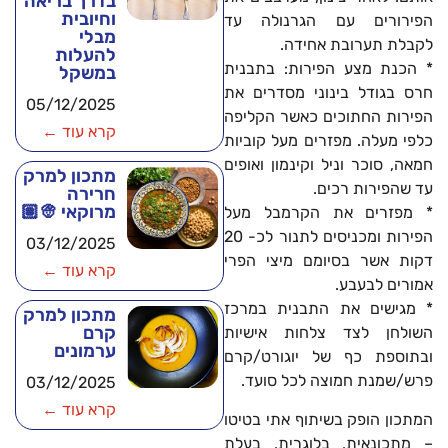
בדרך בריאה
וחיובית
הפירורים עם הגרנולה עד
מבלי
לקבלת תערובת אחידה.
להעלות
* הכנת מצע הפירות: בתבנית
במשקל
חרס בגודל בינוני מסדרים את
05/12/2025
הפירות החתוכים כאשר הקליפה
קרא עוד ←
כלפי מעלה. מפזרים מעל קוביות
חמאה, סוכר וניל וקינמון ואופים
מתכון למרק
עד שהפירות רכים.
חרירה
מרוקאי 👳🏽
* מפזרים את הקרמבל מעל
הפירות ומכניסים לתנור לכ- 20
03/12/2025
דקות אשר בסיומם מיצי הפרי
קרא עוד ←
אמורים לבעבע.
* מגישים את התבנית במרכז
מתכון למרק
קרם
השולחן לצד צלחות אישיות
ערמונים
ובתוספת כף של יוגורט/קרם
פרש/שמנת חמוצה לכל סועד.
03/12/2025
קרא עוד ←
המתכון הופק בשיתוף אתי בטיטו
– מתכונאית, בלוגרית, בעלת