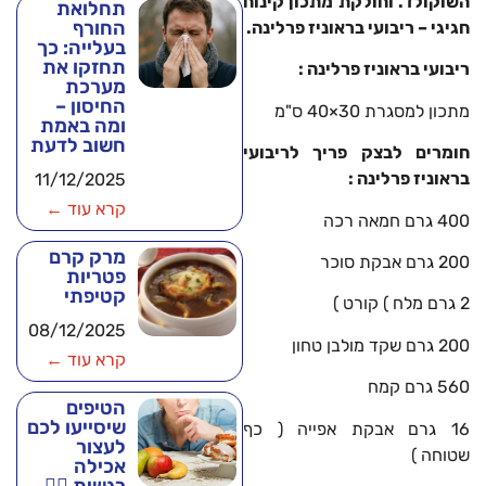
השוקולד. וחולקת מתכון קינוח
תחלואת
החורף
חגיגי – ריבועי בראוניז פרלינה.
בעלייה: כך
תחזקו את
ריבועי בראוניז פרלינה :
מערכת
החיסון –
מתכון למסגרת 30×40 ס"מ
ומה באמת
חשוב לדעת
חומרים לבצק פריך לריבועי
בראוניז פרלינה :
11/12/2025
קרא עוד ←
400 גרם חמאה רכה
מרק קרם
200 גרם אבקת סוכר
פטריות
קטיפתי
2 גרם מלח ) קורט )
08/12/2025
200 גרם שקד מולבן טחון
קרא עוד ←
560 גרם קמח
הטיפים
שיסייעו לכם
16 גרם אבקת אפייה ( כף
לעצור
שטוחה )
אכילה