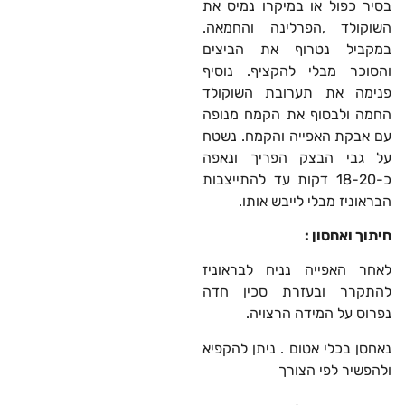
בסיר כפול או במיקרו נמיס את
השוקולד ,הפרלינה והחמאה.
במקביל נטרוף את הביצים
והסוכר מבלי להקציף. נוסיף
פנימה את תערובת השוקולד
החמה ולבסוף את הקמח מנופה
עם אבקת האפייה והקמח. נשטח
על גבי הבצק הפריך ונאפה
כ-18-20 דקות עד להתייצבות
הבראוניז מבלי לייבש אותו.
חיתוך ואחסון :
לאחר האפייה נניח לבראוניז
להתקרר ובעזרת סכין חדה
נפרוס על המידה הרצויה.
נאחסן בכלי אטום . ניתן להקפיא
ולהפשיר לפי הצורך