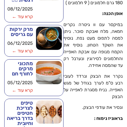
רגשית 🧘‍♂️
180 גרם חלמונים ( 9 חלמונים )
08/12/2025
אופן הכנה:
קרא עוד ←
במיקסר עם וו גיטרה נקרים
מרק ירקות
חמאה, מלח ואבקת סוכר. ניתן
עם גריסים
למסה לתפוס מעט נפח. נוסיף
06/12/2025
את השקד הטחון. נוסיף את
קרא עוד ←
הקמח מנופה עם אבקת האפייה
והחלמונים לסירוגין ונערבל רק
מתכוני
עד שהמסה אחידה.
מרקים
לחורף חם
נקרר את הבצק ונרדד לעובי
05/12/2025
רבע ס"מ לערך בגודל של מגש
האפייה. נניח מסגרת לאפייה על
קרא עוד ←
הבצק
טיפים
ונסיר את עודפי הבצק.
לצריכת
חטיפים
בדרך בריאה
בראוניז נימוח :
וחיובית