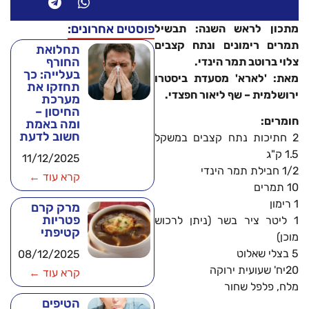
פוסטים אחרונים:
מתכון לראש השנה: תבשיל
תמרים רימונים ונתח קצבים
תחלואת
החורף
צלוי ברוטב תמר הינדי.
בעלייה: כך
מאת: 'לארא' מסעדת ביסטרו
תחזקו את
ירושלמית – שף ליאור חפצדי.
מערכת
החיסון –
חומרים:
ומה באמת
חשוב לדעת
2 חתיכות נתח קצבים במשקל
1.5 ק"ג
11/12/2025
1/2 חבילת תמר הינדי
קרא עוד ←
10 תמרים
1 רימון
מרק קרם
פטריות
1 ליטר ציר בשר (ניתן לרכוש
קטיפתי
מוכן)
5 בצלי שאלוט
08/12/2025
20יח' שעועית ירוקה
קרא עוד ←
מלח, פלפל שחור
הטיפים