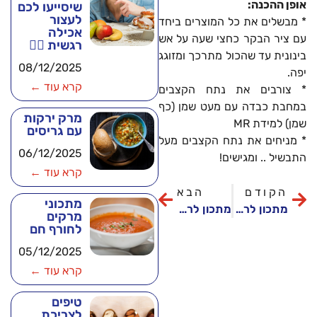
אופן ההכנה:
שיסייעו לכם
לעצור
* מבשלים את כל המוצרים ביחד
אכילה
עם ציר הבקר כחצי שעה על אש
רגשית 🧘‍♂️
בינונית עד שהכול מתרכך ומזוגג
08/12/2025
יפה.
קרא עוד ←
* צורבים את נתח הקצבים
במחבת כבדה עם מעט שמן (כף
מרק ירקות
שמן) למידת MR
עם גריסים
* מניחים את נתח הקצבים מעל
06/12/2025
התבשיל .. ומגישים!
קרא עוד ←
הקודם
הבא
מתכוני
מתכון לראש השנה: רביולי חציל שחור
מתכון לראש השנה: 'פולנטה קרנבל' – פולנטה לוביה בצלי שאלוט ועגבניות צלויות
מרקים
לחורף חם
05/12/2025
קרא עוד ←
טיפים
לצריכת