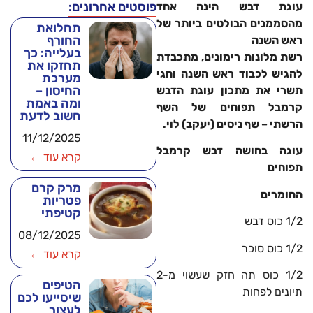
פוסטים אחרונים:
עוגת דבש הינה אחד
מהסממנים הבולטים ביותר של
תחלואת
החורף
ראש השנה
בעלייה: כך
רשת מלונות רימונים, מתכבדת
תחזקו את
להגיש לכבוד ראש השנה וחגי
מערכת
החיסון –
תשרי את מתכון עוגת הדבש
ומה באמת
קרמבל תפוחים של השף
חשוב לדעת
הרשתי – שף ניסים (יעקב) לוי.
11/12/2025
עוגה בחושה דבש קרמבל
קרא עוד ←
תפוחים
מרק קרם
החומרים
פטריות
קטיפתי
1/2 כוס דבש
08/12/2025
1/2 כוס סוכר
קרא עוד ←
1/2 כוס תה חזק שעשוי מ-2
הטיפים
תיונים לפחות
שיסייעו לכם
לעצור