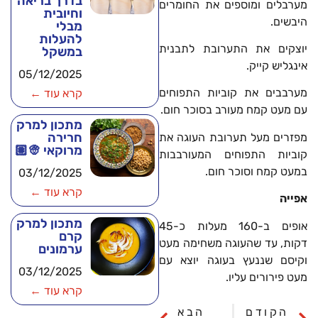
בדרך בריאה
מערבלים ומוספים את החומרים
וחיובית
היבשים.
מבלי
להעלות
יוצקים את התערובת לתבנית
במשקל
אינגליש קייק.
05/12/2025
מערבבים את קוביות התפוחים
קרא עוד ←
עם מעט קמח מעורב בסוכר חום.
מתכון למרק
חרירה
מפזרים מעל תערובת העוגה את
מרוקאי 👳🏽
קוביות התפוחים המעורבבות
במעט קמח וסוכר חום.
03/12/2025
קרא עוד ←
אפייה
מתכון למרק
אופים ב-160 מעלות כ-45
קרם
דקות, עד שהעוגה משחימה מעט
ערמונים
וקיסם שננעץ בעוגה יוצא עם
03/12/2025
מעט פירורים עליו.
קרא עוד ←
הקודם
הבא