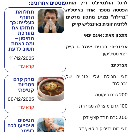
פוסטים אחרונים:
לרגל הולנטיינ'ס דיי, מותג
הפסטה מספר אחד באיטליה
תחלואת
החורף
"ברילה" מציע מתכון מרשים
בעלייה: כך
ללזניה זוגית באינגליש קייק
תחזקו את
מערכת
מתכון מאת : אינס ינאי
החיסון –
ומה באמת
אביזרים
: תבנית אינגליש קייק
חשוב לדעת
רצוי מסיליקון
11/12/2025
מצרכים:
קרא עוד ←
חצי חבילת עלי לזנייה של
מרק קרם
"ברילה"
פטריות
קטיפתי
200 גרם ריקוטה
08/12/2025
100 גרם מוצרלה מגוררת
קרא עוד ←
300 גרם תרד קצוץ דק
הטיפים
שיסייעו לכם
חצי כוס בזיליקום קצוץ דק
לעצור