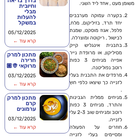
בדרך בריאה
משומן מעט , אחד ליד השני.
וחיובית
מבלי
בקערה עמוקה מערבבים
להעלות
במשקל
יחד תרד, בזיליקום, מלח,
פלפל, אגוז מוסקט, שמנת
05/12/2025
לבישול , ריקוטה ומוצרלה.
קרא עוד ←
בתבנית אינגליש קייק
מסיליקון, או מרופדת נייר
מתכון למרק
חרירה
אפייה מניחים 3 כפות
מרוקאי 👳🏽
רוטב נפוליטנה.
מרפדים את התבנית בעלי
03/12/2025
לזנייה כך שיצאו כלפי חוץ
קרא עוד ←
.
מניחים ממלית הגבינות
מתכון למרק
קרם
והתרד, מניחים 3 כפות
ערמונים
רוטב ומניחים שוב 2-3 עלי
03/12/2025
לזנייה.
חוזרים על הפעולה
קרא עוד ←
ומסיימים בעלי לזנייה