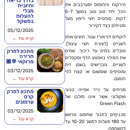
בדרך בריאה
הירקות והחומוס ומערבבים את
וחיובית
מבלי
הכל יחד טוב טוב במשך 5-7
להעלות
דקות. סוחטים חצי לימון מעל
במשקל
ומניחים בצד לקירור
05/12/2025
לוקחים דף אורז עגול, חוצים אותו
קרא עוד ←
לשניים (לצורת חצי עיגול).
טובלים במים עד ריכוך. שמים
מתכון למרק
חרירה
את המילוי באמצע הדף ומקפלים
מרוקאי 👳🏽
לשניים. מברישים בשמן זית
03/12/2025
ומוסיפים שומשום או קצח לפי
הטעם.
קרא עוד ←
מניחים על נייר אפייה טבעי
מתכון למרק
קרם
ואקולוגי אשר אינו מולבן של
ערמונים
Green Flash
03/12/2025
מכניסים לתנור שחומם מראש
קרא עוד ←
על 180 מעלות למשך 10-20 עד
להשחמה.