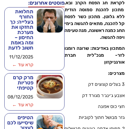
פוסטים אחרונים:
לקראת חג הפסח הקרב ובא,
מתכון להכנת סמוסה הודית
תחלואת
החורף
ללא גלוטן. מתכון כשר לפסח
בעלייה: כך
קל להכנה, מתאים להגשה בימי
תחזקו את
החג כמנה ראשונה, מנה טעימה
מערכת
החיסון –
ויפה להגשה.
ומה באמת
חשוב לדעת
המתכון באדיבות: שרונה רומנו
לזר- מנכ"לית חברת
11/12/2025
אורגניקזון
קרא עוד ←
מצרכים
:
מרק קרם
פטריות
3 בצלים קצוצים דק
קטיפתי
אצבע ג׳ינג׳ר מגורד דק
08/12/2025
קרא עוד ←
חצי כוס אפונה
הטיפים
גזר מבושל חתוך לקוביות
שיסייעו לכם
לעצור
2 תפוחי אדמה בינונים מבושלים