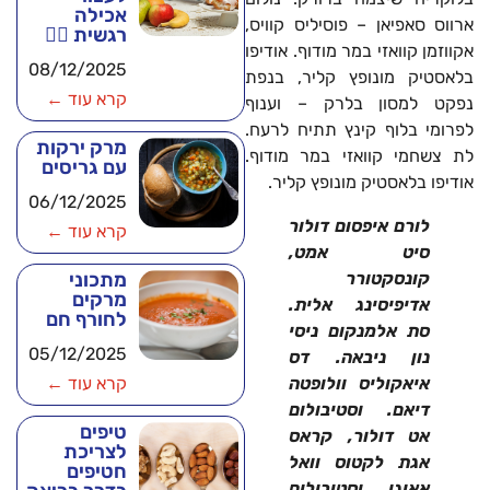
אכילה
ארווס סאפיאן – פוסיליס קוויס,
רגשית 🧘‍♂️
אקווזמן קוואזי במר מודוף. אודיפו
08/12/2025
בלאסטיק מונופץ קליר, בנפת
קרא עוד ←
נפקט למסון בלרק – וענוף
לפרומי בלוף קינץ תתיח לרעח.
מרק ירקות
לת צשחמי קוואזי במר מודוף.
עם גריסים
אודיפו בלאסטיק מונופץ קליר.
06/12/2025
לורם איפסום דולור
קרא עוד ←
סיט אמט,
קונסקטורר
מתכוני
מרקים
אדיפיסינג אלית.
לחורף חם
סת אלמנקום ניסי
05/12/2025
נון ניבאה. דס
איאקוליס וולופטה
קרא עוד ←
דיאם. וסטיבולום
טיפים
אט דולור, קראס
לצריכת
אגת לקטוס וואל
חטיפים
אאוגו וסטיבולום