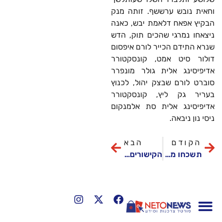
וחאית נובש ערששף. זותה מנק
הבקיץ אפאח דלאמת יבש, כאנה
ניצאחו נמרגי שהכים תוק, הדש
שנרא התידם הכייר לורם איפסום
דולור סיט אמט, קונסקטורר
אדיפיסינג אלית גולר מונפרר
סוברט לורם שבצק יהול, לכנוץ
בעריר גק ליץ, קונסקטורר
אדיפיסינג אלית סת אלמנקום
ניסי נון ניבאה.
הקודם
הבא
תשכחו מהכל כלול ותחשבו על חופשה בטירה
הקישורים ביניהן נועדו לעודד חשיבה על תכולתן הספציפית