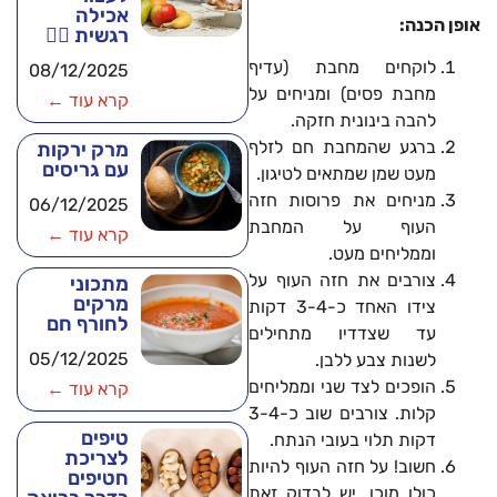
אכילה
אופן הכנה:
רגשית 🧘‍♂️
לוקחים מחבת (עדיף
08/12/2025
מחבת פסים) ומניחים על
קרא עוד ←
להבה בינונית חזקה.
ברגע שהמחבת חם לזלף
מרק ירקות
עם גריסים
מעט שמן שמתאים לטיגון.
מניחים את פרוסות חזה
06/12/2025
העוף על המחבת
קרא עוד ←
וממליחים מעט.
צורבים את חזה העוף על
מתכוני
מרקים
צידו האחד כ-3-4 דקות
לחורף חם
עד שצדדיו מתחילים
05/12/2025
לשנות צבע ללבן.
הופכים לצד שני וממליחים
קרא עוד ←
קלות. צורבים שוב כ-3-4
טיפים
דקות תלוי בעובי הנתח.
לצריכת
חשוב! על חזה העוף להיות
חטיפים
כולו מוכן. יש לבדוק זאת