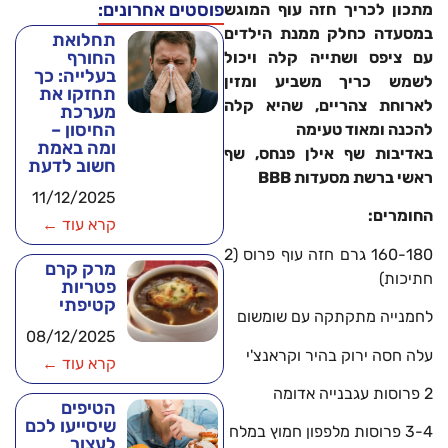
פוסטים אחרונים:
מתכון לכריך חזה עוף המוגש
במסעדה כחלק ממנת הילדים
תחלואת
החורף
עם ציפס ושתייה קלה ויכול
בעלייה: כך
לשמש כריך משביע ומזין
תחזקו את
לארוחת צהריים, שהיא קלה
מערכת
החיסון –
להכנה ומאוד טעימה
ומה באמת
באדיבות שף אילן פנחס, שף
חשוב לדעת
ראשי ברשת מסעדות BBB
11/12/2025
החומרים:
קרא עוד ←
160-180 גרם חזה עוף פרוס (2
מרק קרם
חתיכות)
פטריות
קטיפתי
לחמנייה מתקתקה עם שומשום
08/12/2025
עלה חסה ירוק בהיר וקראנצ'י
קרא עוד ←
2 פרוסות עגבנייה אדומה
הטיפים
שיסייעו לכם
3-4 פרוסות מלפפון חמוץ במלח
לעצור