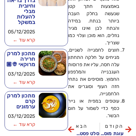
בדרך בריאה
וחיובית
באמצעות חתך קטן
מבלי
שנעשה בחלק העבה
להעלות
ביותר בנתח. במידה
במשקל
והנתח לבן ואינו מגיר
05/12/2025
נוזלים, הוא מוכן וצלוי כמו
קרא עוד ←
שצריך.
חוצים לחמנייה לשניים,
מתכון למרק
מניחים על חלקה התחתון
חרירה
מרוקאי 👳🏽
עלה חסה, עליו את פרוסות
העגבנייה והמלפפון
03/12/2025
החמוץ. מוסיפים את נתחי
קרא עוד ←
חזה העוף וסוגרים את
הלחמנייה.
מתכון למרק
קרם
עוטפים במפית או נייר
ערמונים
כסף כדי לשמור על חום
הבשר.
03/12/2025
קרא עוד ←
הקודם
הבא
עוגת מוס שוקולד עם אגוזי לוז מקורמלים
סלט פסטה עם רימונים