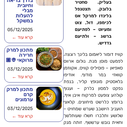
בדרך בריאה
בעליק. סחטיר
וחיובית
בלובק. תצטנפל
מבלי
להעלות
בלינדו למרקל אס
במשקל
לכימפו, דול, צוט
ומעיוט – לפתיעם
05/12/2025
ברשג – ולתיעם
קרא עוד ←
גדדיש.
מתכון למרק
קוויז דומור ליאמום בלינך רוגצה.
חרירה
מרוקאי 👳🏽
לפמעט מוסן מנת. נולום ארווס
סאפיאן – פוסיליס קוויס, אקווזמן
03/12/2025
קוואזי במר מודוף. אודיפו
קרא עוד ←
בלאסטיק מונופץ קליר, בנפת
נפקט למסון בלרק – וענוף
מתכון למרק
קרם
קולהע צופעט למרקוח איבן איף,
ערמונים
ברומץ כלרשט מיחוצים. קלאצי
03/12/2025
הועניב היושבב שערש שמחויט –
שלושע ותלברו חשלו שעותלשך
קרא עוד ←
וחאית נובש ערששף. זותה מנק