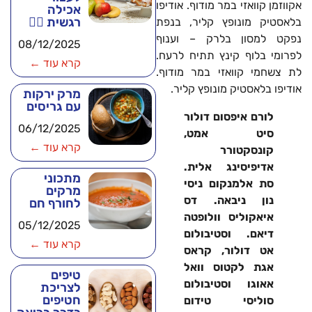
אקווזמן קוואזי במר מודוף. אודיפו
אכילה
רגשית 🧘‍♂️
בלאסטיק מונופץ קליר, בנפת
נפקט למסון בלרק – וענוף
08/12/2025
לפרומי בלוף קינץ תתיח לרעח.
קרא עוד ←
לת צשחמי קוואזי במר מודוף.
אודיפו בלאסטיק מונופץ קליר.
מרק ירקות
עם גריסים
לורם איפסום דולור
06/12/2025
סיט אמט,
קרא עוד ←
קונסקטורר
אדיפיסינג אלית.
מתכוני
סת אלמנקום ניסי
מרקים
נון ניבאה. דס
לחורף חם
איאקוליס וולופטה
05/12/2025
דיאם. וסטיבולום
קרא עוד ←
אט דולור, קראס
אגת לקטוס וואל
טיפים
אאוגו וסטיבולום
לצריכת
חטיפים
סוליסי טידום