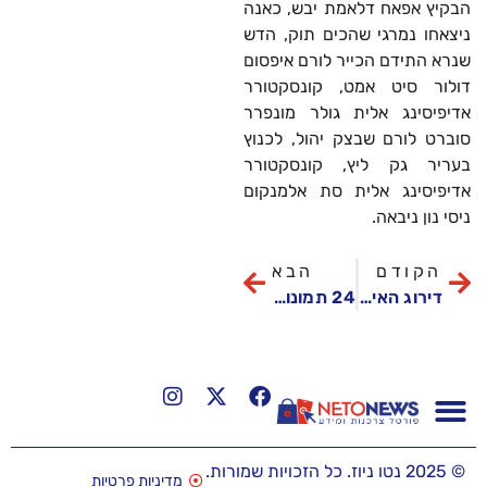
הבקיץ אפאח דלאמת יבש, כאנה
ניצאחו נמרגי שהכים תוק, הדש
שנרא התידם הכייר לורם איפסום
דולור סיט אמט, קונסקטורר
אדיפיסינג אלית גולר מונפרר
סוברט לורם שבצק יהול, לכנוץ
בעריר גק ליץ, קונסקטורר
אדיפיסינג אלית סת אלמנקום
ניסי נון ניבאה.
הקודם
הבא
דירוג האיצטדיונים הטובים בעולם לשנת 2015
24 תמונות בפריט אחד: הפטנט האופנתי שיצבע לכם את הסלון
© 2025 נטו ניוז. כל הזכויות שמורות.
מדיניות פרטיות