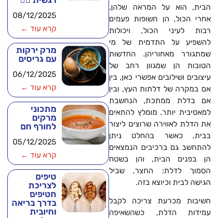
רגשית 🧘‍♂️
הבית, הוא על המראה שלהן.
08/12/2025
אחרי הכול, הן חשופות פעמים
קרא עוד ←
רבות לעיני הכול, ויכולות
להשפיע על התדמית של מי
מרק ירקות
שמתגורר מאחוריהן. החדשות
עם גריסים
הטובות הן שמגוון רחב של
06/12/2025
עיצובים ושילובים אפשרי כאן, בין
קרא עוד ←
אם במקרה של דלתות העץ, ובין
אם בדלת ממתכת, הנחשבת
מתכוני
למאסיבית יותר. מומלץ להתאים
מרקים
את הדלת לאווירה שרוצים ליצור
לחורף חם
בבית, כאשר בהחלט ניתן
05/12/2025
להתחשב גם ברכיבים הנמצאים
קרא עוד ←
הן בפנים הבית, והן בשטח
הסמוך לדלת: החצר, שביל
טיפים
הגישה לבית וכיוצא בזה.
לצריכת
חטיפים
חשיבות מכרעת צריכה לקבל
בדרך בריאה
וחיובית
עמידות הדלת, כשהשאיפה