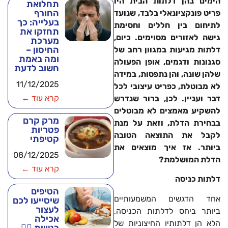
הימים בהן דלתות הבית היו
תחלואת
החורף
פריט פונקציונאלי בלבד, שנועד
בעלייה: כך
לתיחום בין חללים וחסימת
תחזקו את
גישה לאזורים מסוימים. כיום,
מערכת
החיסון –
דלתות מגיעות במגוון רחב של
ומה באמת
סגנונות ודגמים, אופן הפעולה
חשוב לדעת
שלהן שונה, והן נתפסות, במידה
11/12/2025
לא מבוטלת, כפריט עיצובי לכל
קרא עוד ←
דבר ועניין. לכן, ברור שנדרש
להשקיע מאמצים לא מבוטלים
מרק קרם
בבחירת הדלת, וזאת על מנת
פטריות
לקבל את התוצאה הטובה
קטיפתי
ביותר. אז איך מוצאים את
08/12/2025
הדלת המושלמת?
קרא עוד ←
דלתות כניסה
הטיפים
אחד הדגשים המשמעותיים
שיסייעו לכם
לעצור
ביותר ביחס לדלתות הכניסה,
אכילה
הלא הן דלתותיו החיצוניות של