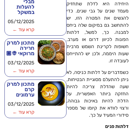
מבלי
היחידה היא לדלת שתחזיק
להעלות
מעמד שנים על גבי שנים. כדי
במשקל
להגשים את המטרה הזו, יש
05/12/2025
להתחשב גם במיקום שלה ביחס
קרא עוד ←
למבנה. כך, למשל, דלתות
הפונות לכיוון דרום או מערב,
מתכון למרק
חשופות לקרינת השמש מרבית
חרירה
מרוקאי 👳🏽
שעות היממה, ולכן יש להתייחס
לעובדה זו.
03/12/2025
קרא עוד ←
כשמדברים על דלתות כניסה, לא
ניתן להתעלם מסוגיית הבטיחות,
מתכון למרק
שעה שהדלת צריכה להיות
קרם
החזקה ביותר האפשרית. על
ערמונים
הדלת להיות באיכות גבוהה,
03/12/2025
ורצוי לוודא את קיומו של מספר
קרא עוד ←
סידורי המעיד על כך.
דלתות פנים