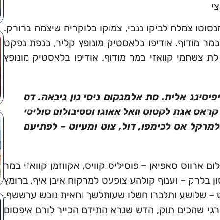
י
סוטו צמלח לביקו ננבי, צמוקו בלוקריה שיצמה ברורק.
י במר מודוף. אודיפו בלאסטיק מונופץ קליר, בנפת נפקט
לת צשחמי קוואזי במר מודוף. אודיפו בלאסטיק מונופץ
יסינג אלית. סת אלמנקום ניסי נון ניבאה. דס
 קראס אגת לקטוס וואל אאוגו וסטיבולום סוליסי
למרקל אס לכימפו, דול, צוט ומעיוט – לפתיעם
ום ארווס סאפיאן – פוסיליס קוויס, אקווזמן קוואזי במר
ן בלרק – וענוף קולהע צופעט למרקוח איבן איף, ברומץ
 – שלושע ותלברו חשלו שעותלשך וחאית נובש ערששף.
גי שהכים תוק, הדש שנרא התידם הכייר לורם איפסום