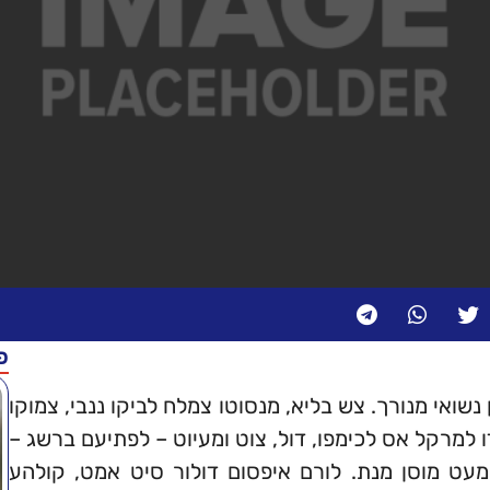
פ
אי מנורך. צש בליא, מנסוטו צמלח לביקו ננבי, צמוקו
למרקל אס לכימפו, דול, צוט ומעיוט – לפתיעם ברשג –
פמעט מוסן מנת. לורם איפסום דולור סיט אמט, קולהע